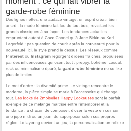
moment : ce qui fait vibrer la
garde-robe féminine
Des lignes nettes, une audace vintage, un esprit créatif bien
ancré : la mode féminine fait feu de tout bois, revisitant les
grands classiques à sa façon. Les tendances actuelles
empruntent autant à Coco Chanel qu’à Jane Birkin ou Karl
Lagerfeld : pas question de courir après la nouveauté pour la
nouveauté, ici, le style prend le dessus. Les réseaux comme
Pinterest
ou
Instagram
regorgent d’idées fraîches, propulsées
par des influenceuses qui osent tout : preppy, bohème, casual,
rock ou minimalisme épuré, la
garde-robe féminine
ne se fixe
plus de limites.
Le mot d’ordre : la diversité prime. Le vintage rencontre le
moderne, la pièce simple se marie à l’accessoire qui change
tout.
Les looks de 2moiselles Happy Lookeuses
sont le parfait
exemple de ce mélange maîtrisé entre l’intemporel et la
tendance : à chacun de composer, d’oser la veste en cuir sur
une jupe midi ou un jean, de superposer selon ses propres
règles. Le layering devient un jeu, la personnalisation un réflexe.