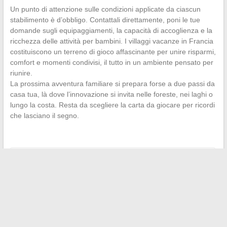
Un punto di attenzione sulle condizioni applicate da ciascun
stabilimento è d’obbligo. Contattali direttamente, poni le tue
domande sugli equipaggiamenti, la capacità di accoglienza e la
ricchezza delle attività per bambini. I villaggi vacanze in Francia
costituiscono un terreno di gioco affascinante per unire risparmi,
comfort e momenti condivisi, il tutto in un ambiente pensato per
riunire.
La prossima avventura familiare si prepara forse a due passi da
casa tua, là dove l’innovazione si invita nelle foreste, nei laghi o
lungo la costa. Resta da scegliere la carta da giocare per ricordi
che lasciano il segno.
←
Sostituire il parabrezza: tempi, costi e consigli degli esperti
Opraz Film: Goditi il cinema a casa senza limiti e con
semplicità
→
Search