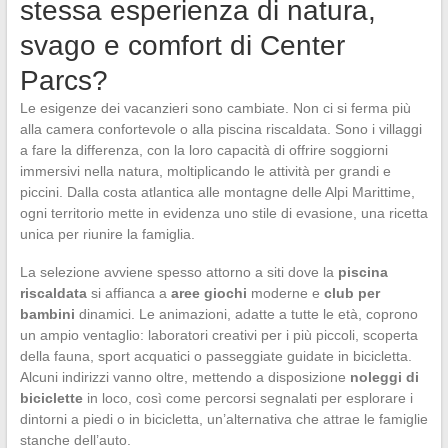
stessa esperienza di natura,
svago e comfort di Center
Parcs?
Le esigenze dei vacanzieri sono cambiate. Non ci si ferma più
alla camera confortevole o alla piscina riscaldata. Sono i villaggi
a fare la differenza, con la loro capacità di offrire soggiorni
immersivi nella natura, moltiplicando le attività per grandi e
piccini. Dalla costa atlantica alle montagne delle Alpi Marittime,
ogni territorio mette in evidenza uno stile di evasione, una ricetta
unica per riunire la famiglia.
La selezione avviene spesso attorno a siti dove la
piscina
riscaldata
si affianca a
aree giochi
moderne e
club per
bambini
dinamici. Le animazioni, adatte a tutte le età, coprono
un ampio ventaglio: laboratori creativi per i più piccoli, scoperta
della fauna, sport acquatici o passeggiate guidate in bicicletta.
Alcuni indirizzi vanno oltre, mettendo a disposizione
noleggi di
biciclette
in loco, così come percorsi segnalati per esplorare i
dintorni a piedi o in bicicletta, un’alternativa che attrae le famiglie
stanche dell’auto.