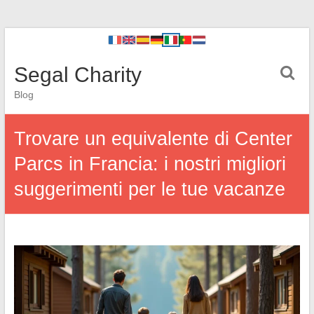
Segal Charity
Blog
Trovare un equivalente di Center
Parcs in Francia: i nostri migliori
suggerimenti per le tue vacanze