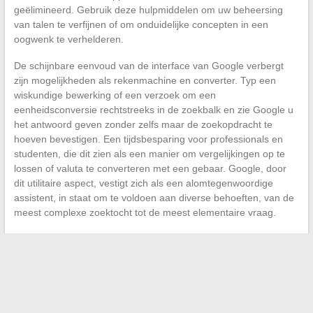
geëlimineerd. Gebruik deze hulpmiddelen om uw beheersing
van talen te verfijnen of om onduidelijke concepten in een
oogwenk te verhelderen.
De schijnbare eenvoud van de interface van Google verbergt
zijn mogelijkheden als rekenmachine en converter. Typ een
wiskundige bewerking of een verzoek om een
eenheidsconversie rechtstreeks in de zoekbalk en zie Google u
het antwoord geven zonder zelfs maar de zoekopdracht te
hoeven bevestigen. Een tijdsbesparing voor professionals en
studenten, die dit zien als een manier om vergelijkingen op te
lossen of valuta te converteren met een gebaar. Google, door
dit utilitaire aspect, vestigt zich als een alomtegenwoordige
assistent, in staat om te voldoen aan diverse behoeften, van de
meest complexe zoektocht tot de meest elementaire vraag.
←
Hoe de waarschuwing voor een lege cartridge op uw HP-
printer te omzeilen om dringend te kunnen afdrukken?
Waarom veiligheidsschoenen dragen?
→