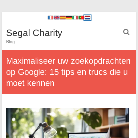
Segal Charity
Blog
Maximaliseer uw zoekopdrachten
op Google: 15 tips en trucs die u
moet kennen