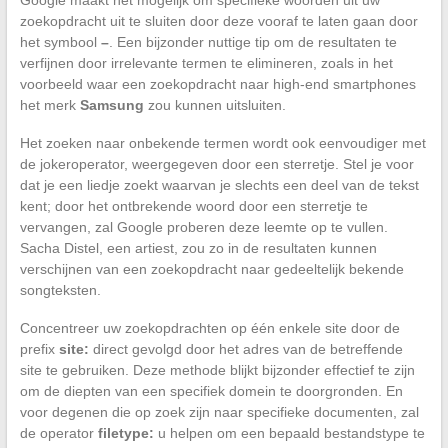
zoekopdracht uit te sluiten door deze vooraf te laten gaan door
het symbool
–
. Een bijzonder nuttige tip om de resultaten te
verfijnen door irrelevante termen te elimineren, zoals in het
voorbeeld waar een zoekopdracht naar high-end smartphones
het merk
Samsung
zou kunnen uitsluiten.
Het zoeken naar onbekende termen wordt ook eenvoudiger met
de jokeroperator, weergegeven door een sterretje. Stel je voor
dat je een liedje zoekt waarvan je slechts een deel van de tekst
kent; door het ontbrekende woord door een sterretje te
vervangen, zal Google proberen deze leemte op te vullen.
Sacha Distel, een artiest, zou zo in de resultaten kunnen
verschijnen van een zoekopdracht naar gedeeltelijk bekende
songteksten.
Concentreer uw zoekopdrachten op één enkele site door de
prefix
site:
direct gevolgd door het adres van de betreffende
site te gebruiken. Deze methode blijkt bijzonder effectief te zijn
om de diepten van een specifiek domein te doorgronden. En
voor degenen die op zoek zijn naar specifieke documenten, zal
de operator
filetype:
u helpen om een bepaald bestandstype te