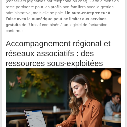
(conseillers joignables par téléphone ou chat). Cette dimension
reste pertinente pour les profils non familiers avec la gestion
administrative, mais elle se paie.
Un auto-entrepreneur à
l’aise avec le numérique peut se limiter aux services
gratuits
de l’Urssaf combinés à un logiciel de facturation
conforme.
Accompagnement régional et
réseaux associatifs : des
ressources sous-exploitées