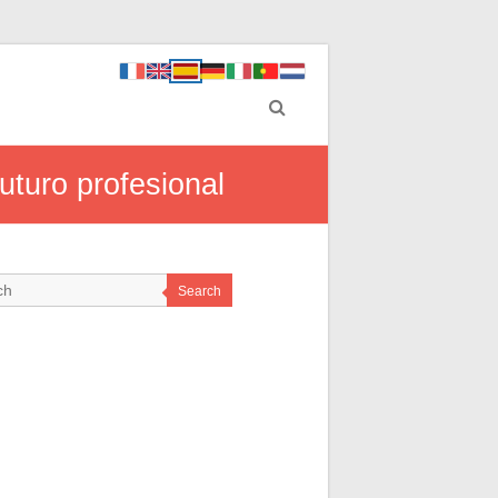
uturo profesional
Search