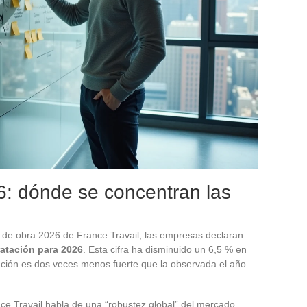
6: dónde se concentran las
de obra 2026 de France Travail, las empresas declaran
ratación para 2026
. Esta cifra ha disminuido un 6,5 % en
ción es dos veces menos fuerte que la observada el año
nce Travail habla de una “robustez global” del mercado