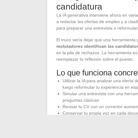
candidatura
La IA generativa interviene ahora en varia
a redactar las ofertas de empleo y a clasi
para preparar una entrevista o reformular
El truco sería dejar que una herramienta 
reclutadores identifican las candidatu
en la pila de rechazos. La herramienta es ú
reemplazar tu reflexión sobre el puesto.
Lo que funciona concr
Utilizar la IA para analizar una oferta
luego reformular tu experiencia en esp
Simular una entrevista con una herram
preguntas clásicas
Revisar tu CV con un corrector aument
Conservar tu propia voz en cada docum
puede proporcionar
La frontera entre ayuda y dependencia e