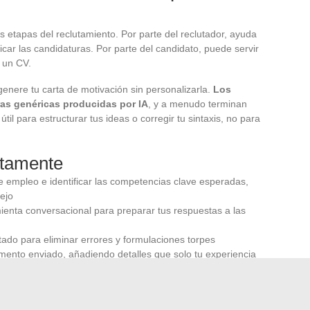
s etapas del reclutamiento. Por parte del reclutador, ayuda
ficar las candidaturas. Por parte del candidato, puede servir
 un CV.
genere tu carta de motivación sin personalizarla.
Los
ras genéricas producidas por IA
, y a menudo terminan
til para estructurar tus ideas o corregir tu sintaxis, no para
etamente
 de empleo e identificar las competencias clave esperadas,
ejo
ienta conversacional para preparar tus respuestas a las
ado para eliminar errores y formulaciones torpes
ento enviado, añadiendo detalles que solo tu experiencia
s delgada.
La IA prepara el terreno, pero es tu