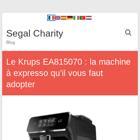
Segal Charity
Blog
Le Krups EA815070 : la machine
à expresso qu’il vous faut
adopter